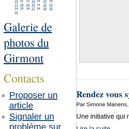
10
11
12
13
14
15
16
17
18
19
20
21
22
23
24
25
26
27
28
29
30
31
Galerie de
photos du
Girmont
Contacts
Rendez vous s
Proposer un
article
Par Simone Manens, l
Signaler un
Une initiative qui 
problème sur
Lire la suite