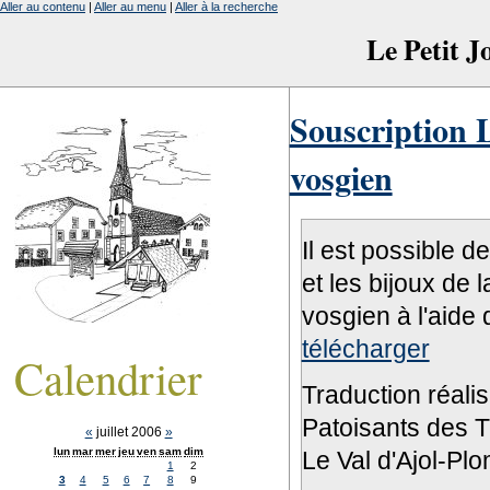
Aller au contenu
|
Aller au menu
|
Aller à la recherche
Le Petit 
Souscription L
vosgien
Il est possible d
et les bijoux de 
vosgien à l'aide 
télécharger
Calendrier
Traduction réali
Patoisants des Tr
«
juillet 2006
»
lun
mar
mer
jeu
ven
sam
dim
Le Val d'Ajol-Pl
1
2
3
4
5
6
7
8
9