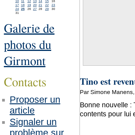
10
11
12
13
14
15
16
17
18
19
20
21
22
23
24
25
26
27
28
29
30
31
Galerie de
photos du
Girmont
Contacts
Tino est reve
Par Simone Manens, 
Proposer un
Bonne nouvelle : 
article
contents pour lui 
Signaler un
problème sur