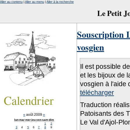
Aller au contenu
|
Aller au menu
|
Aller à la recherche
Le Petit 
Souscription L
vosgien
Il est possible d
et les bijoux de 
vosgien à l'aide 
télécharger
Calendrier
Traduction réali
Patoisants des Tr
«
août 2009
»
lun
mar
mer
jeu
ven
sam
dim
Le Val d'Ajol-Pl
1
2
3
4
5
6
7
8
9