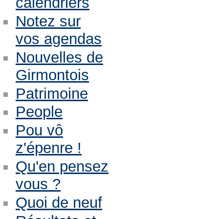
calendriers
Notez sur
vos agendas
Nouvelles de
Girmontois
Patrimoine
People
Pou vô
z'épenre !
Qu'en pensez
vous ?
Quoi de neuf