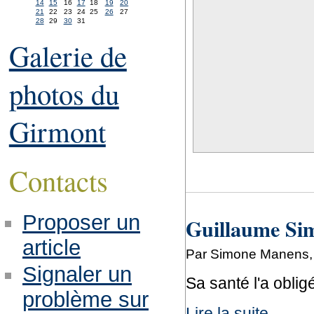
14
15
16
17
18
19
20
21
22
23
24
25
26
27
28
29
30
31
Galerie de
photos du
Girmont
Contacts
Proposer un
Guillaume Sim
article
Par Simone Manens, 
Signaler un
Sa santé l'a oblig
problème sur
Lire la suite