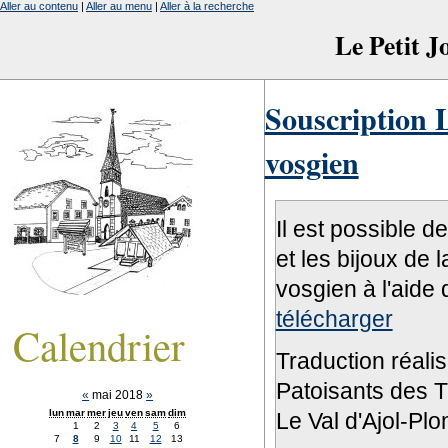
Aller au contenu
|
Aller au menu
|
Aller à la recherche
Le Petit 
Souscription L
vosgien
Il est possible d
et les bijoux de 
vosgien à l'aide 
télécharger
Calendrier
Traduction réali
Patoisants des Tr
«
mai 2018
»
lun
mar
mer
jeu
ven
sam
dim
Le Val d'Ajol-Pl
1
2
3
4
5
6
7
8
9
10
11
12
13