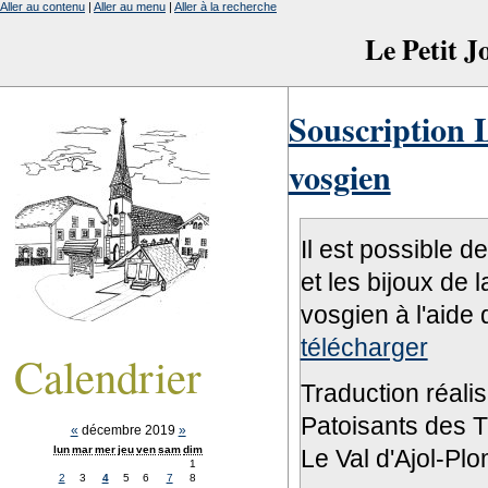
Aller au contenu
|
Aller au menu
|
Aller à la recherche
Le Petit 
Souscription L
vosgien
Il est possible d
et les bijoux de 
vosgien à l'aide 
télécharger
Calendrier
Traduction réali
Patoisants des Tr
«
décembre 2019
»
lun
mar
mer
jeu
ven
sam
dim
Le Val d'Ajol-Pl
1
2
3
4
5
6
7
8