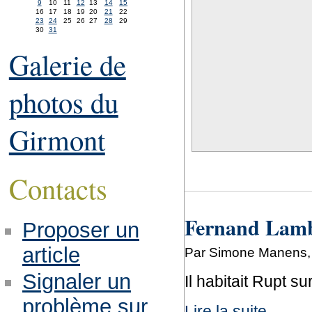
9
10
11
12
13
14
15
16
17
18
19
20
21
22
23
24
25
26
27
28
29
30
31
Galerie de
photos du
Girmont
Contacts
Fernand Lambe
Proposer un
article
Par Simone Manens,
Signaler un
Il habitait Rupt s
problème sur
Lire la suite