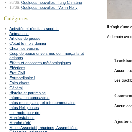
26/06:
Quelques nouvelles - Iung Christine
19/06:
Quelques nouvelles - Voirin Nelly
Catégories
Il s'agit d'u
Activités et résultats sportifs
Animations
A demain avec
Articles de presse
C'était le mois dernier
Chez nos voisins
Coup de pouce envers nos commerçants et
artisans
Trackbac
Effets et annonces météorologiques
Eléctions
Aucun tra
Etat Civil
Extraordinaire !
Les trackb
Faits divers
Général
Histoire et patrimoine
Comment
Information coronavirus
Infos municipales, et intercommunales
Aucun com
Infos Religieuses
Les mots pour rire
Manifestations
Ajouter 
Marché d'été
Milieu Associatif, réunions, Assemblées