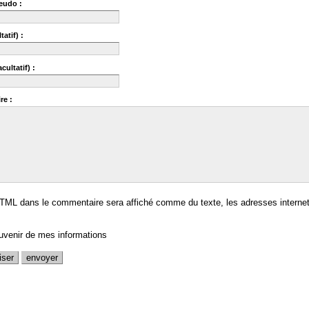
eudo :
tatif) :
cultatif) :
re :
TML dans le commentaire sera affiché comme du texte, les adresses internet
uvenir de mes informations