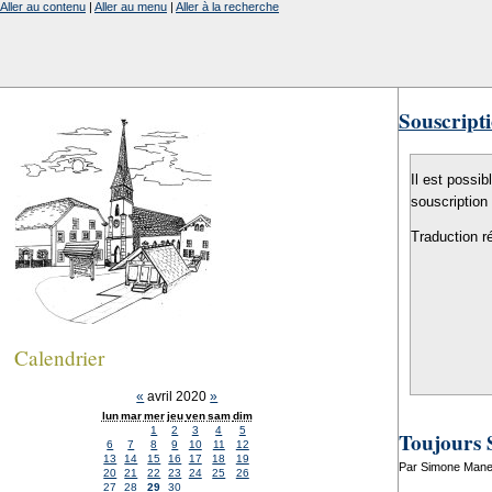
Aller au contenu
|
Aller au menu
|
Aller à la recherche
Souscripti
Il est possib
souscription
Traduction r
Calendrier
«
avril 2020
»
lun
mar
mer
jeu
ven
sam
dim
1
2
3
4
5
Toujours 
6
7
8
9
10
11
12
13
14
15
16
17
18
19
Par Simone Manen
20
21
22
23
24
25
26
27
28
29
30