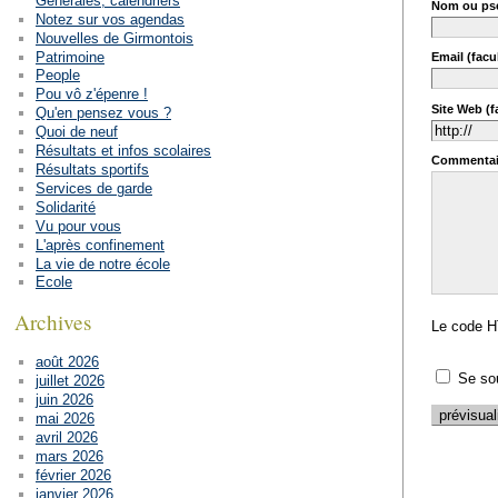
Générales, calendriers
Nom ou ps
Notez sur vos agendas
Nouvelles de Girmontois
Patrimoine
Email (facul
People
Pou vô z'épenre !
Site Web (fa
Qu'en pensez vous ?
Quoi de neuf
Résultats et infos scolaires
Commentai
Résultats sportifs
Services de garde
Solidarité
Vu pour vous
L'après confinement
La vie de notre école
Ecole
Archives
Le code H
août 2026
Se so
juillet 2026
juin 2026
mai 2026
avril 2026
mars 2026
février 2026
janvier 2026