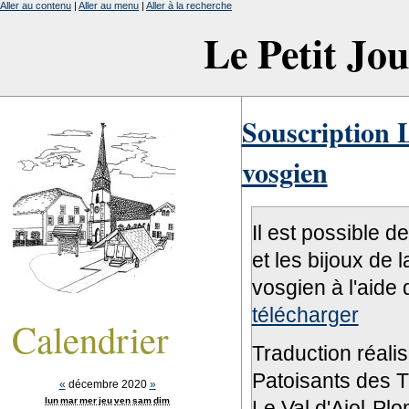
Aller au contenu
|
Aller au menu
|
Aller à la recherche
Le Petit Jo
Souscription L
vosgien
Il est possible d
et les bijoux de 
vosgien à l'aide 
télécharger
Calendrier
Traduction réali
Patoisants des Tr
«
décembre 2020
»
lun
mar
mer
jeu
ven
sam
dim
Le Val d'Ajol-Pl