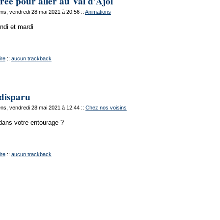
rée pour aller au Val d'Ajol
s, vendredi 28 mai 2021 à 20:56
::
Animations
undi et mardi
re
::
aucun trackback
disparu
s, vendredi 28 mai 2021 à 12:44
::
Chez nos voisins
 dans votre entourage ?
re
::
aucun trackback