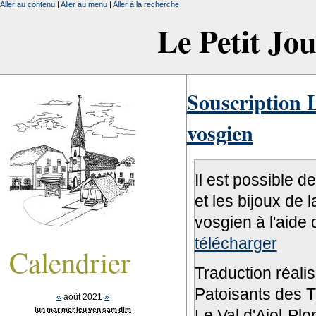
Aller au contenu
|
Aller au menu
|
Aller à la recherche
Le Petit Jo
Souscription L
vosgien
Il est possible d
et les bijoux de 
vosgien à l'aide 
télécharger
Calendrier
Traduction réali
Patoisants des Tr
«
août 2021
»
lun
mar
mer
jeu
ven
sam
dim
Le Val d'Ajol-Pl