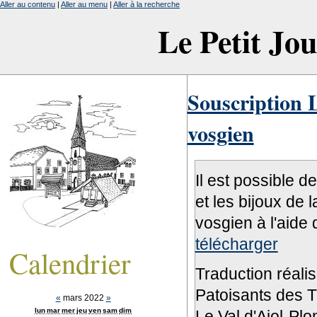
Aller au contenu
|
Aller au menu
|
Aller à la recherche
Le Petit Jo
Souscription L
vosgien
Il est possible d
et les bijoux de 
vosgien à l'aide 
télécharger
Calendrier
Traduction réali
Patoisants des Tr
«
mars 2022
»
lun
mar
mer
jeu
ven
sam
dim
Le Val d'Ajol-Pl