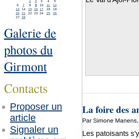
1
2
3
4
5
6
7
8
9
10
11
12
13
14
15
16
17
18
19
20
21
22
23
24
25
26
27
28
Galerie de
photos du
Girmont
Contacts
Proposer un
La foire des a
article
Par Simone Manens, j
Signaler un
Les patoisants s'y