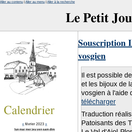
Aller au contenu
|
Aller au menu
|
Aller à la recherche
Le Petit Jo
Souscription L
vosgien
Il est possible d
et les bijoux de 
vosgien à l'aide 
télécharger
Calendrier
Traduction réali
Patoisants des Tr
«
février 2023
»
lun
mar
mer
jeu
ven
sam
dim
Le Val d'Ajol-Pl