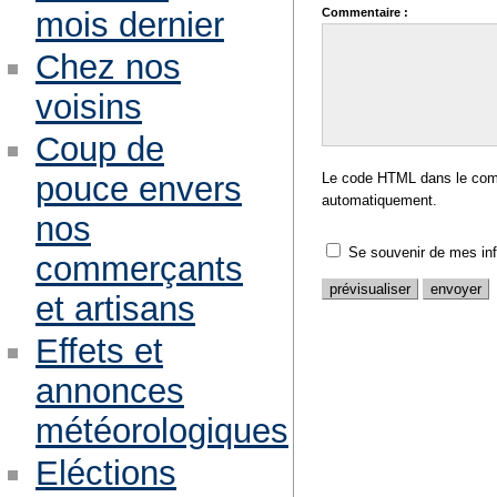
Commentaire :
mois dernier
Chez nos
voisins
Coup de
Le code HTML dans le comm
pouce envers
automatiquement.
nos
Se souvenir de mes in
commerçants
et artisans
Effets et
annonces
météorologiques
Eléctions