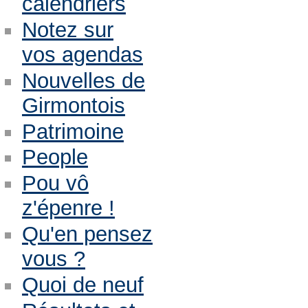
calendriers
Notez sur
vos agendas
Nouvelles de
Girmontois
Patrimoine
People
Pou vô
z'épenre !
Qu'en pensez
vous ?
Quoi de neuf