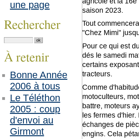
agricole et la 16
une page
saison 2023.
Rechercher
Tout commencera p
"Chez Mimi" jusqu
Pour ce qui est du
À retenir
dés le samedi mati
certains exposants
Bonne Année
tracteurs.
2006 à tous
Comme d'habitude,
motoculteurs, mot
Le Téléthon
battre, moteurs a
2005 : coup
les fermes d'hier. 
d'envoi au
échanges de pièce
Girmont
engins. Cela pétar