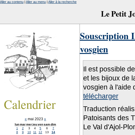
Aller au contenu
|
Aller au menu
|
Aller à la recherche
Le Petit 
Souscription L
vosgien
Il est possible d
et les bijoux de 
vosgien à l'aide 
télécharger
Calendrier
Traduction réali
Patoisants des Tr
«
mai 2023
»
lun
mar
mer
jeu
ven
sam
dim
Le Val d'Ajol-Pl
1
2
3
4
5
6
7
8
9
10
11
12
13
14