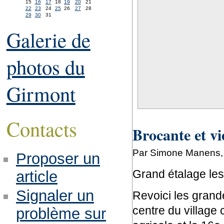
15
16
17
18
19
20
21
22
23
24
25
26
27
28
29
30
31
Galerie de
photos du
Girmont
Contacts
Brocante et vi
Par Simone Manens,
Proposer un
Grand étalage les
article
Signaler un
Revoici les grand
centre du village 
problème sur