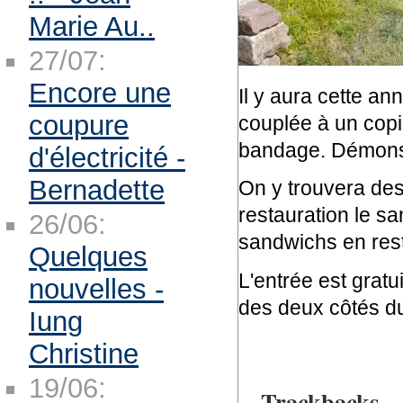
Marie Au..
27/07:
Encore une
Il y aura cette an
coupure
couplée à un copie
bandage. Démonstr
d'électricité -
Bernadette
On y trouvera des
restauration le sa
26/06:
sandwichs en rest
Quelques
L'entrée est gratu
nouvelles -
des deux côtés du
Iung
Christine
19/06:
Trackbacks