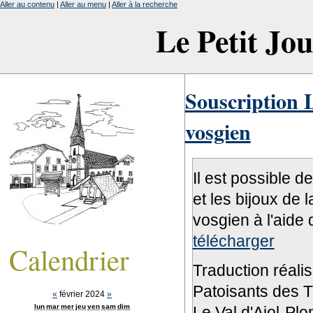
Aller au contenu
|
Aller au menu
|
Aller à la recherche
Le Petit Jo
Souscription L
vosgien
Il est possible d
et les bijoux de 
vosgien à l'aide 
télécharger
Calendrier
Traduction réali
Patoisants des Tr
«
février 2024
»
lun
mar
mer
jeu
ven
sam
dim
Le Val d'Ajol-Pl