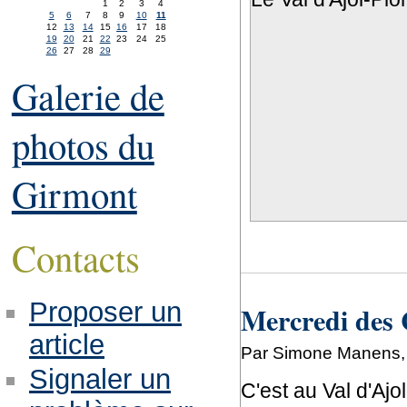
1
2
3
4
5
6
7
8
9
10
11
12
13
14
15
16
17
18
19
20
21
22
23
24
25
26
27
28
29
Galerie de
photos du
Girmont
Contacts
Proposer un
Mercredi des
article
Par Simone Manens, 
Signaler un
C'est au Val d'Ajol