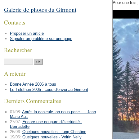
Pour une fois,
Galerie de photos du Girmont
Contacts
Proposer un article
Signaler un problème sur une page
Rechercher
À retenir
Bonne Année 2006 à tous
Le Téléthon 2005 : coup d'envoi au Girmont
Derniers Commentaires
01/08:
Après la canicule, on nous parle .. - Jean
Marie Au..
27/07:
Encore une coupure d'électricité -
Bernadette
26/06:
Quelques nouvelles - Iung Christine
19/06:
Quelques nouvelles - Voirin Nelly