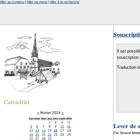
Aller au contenu
|
Aller au menu
|
Aller à la recherche
Souscripti
Il est possib
souscription
Traduction r
Calendrier
«
février 2024
»
lun
mar
mer
jeu
ven
sam
dim
1
2
3
4
Lever de s
5
6
7
8
9
10
11
12
13
14
15
16
17
18
Par Simone Manen
19
20
21
22
23
24
25
26
27
28
29