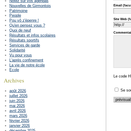
Notez sur vos agendas
Nouvelles de Girmontois
Email (facul
Patrimoine
People
Site Web (fa
Pou vô z'épenre !
Qu'en pensez vous ?
Quoi de neuf
Commentai
Résultats et infos scolaires
Résultats sportifs
Services de garde
Solidarité
Vu pour vous
L'après confinement
La vie de notre école
Ecole
Le code H
Archives
Se so
août 2026
juillet 2026
juin 2026
mai 2026
avril 2026
mars 2026
février 2026
janvier 2026
décembre 2025