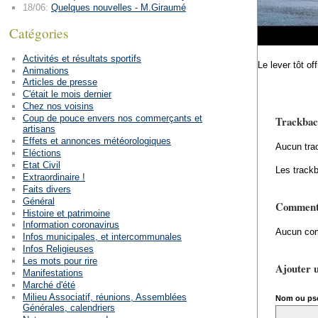
18/06:
Quelques nouvelles - M.Giraumé
Catégories
Activités et résultats sportifs
Le lever tôt of
Animations
Articles de presse
C'était le mois dernier
Chez nos voisins
Coup de pouce envers nos commerçants et
Trackbac
artisans
Effets et annonces météorologiques
Aucun tra
Eléctions
Etat Civil
Les trackb
Extraordinaire !
Faits divers
Général
Comment
Histoire et patrimoine
Information coronavirus
Aucun com
Infos municipales, et intercommunales
Infos Religieuses
Les mots pour rire
Ajouter 
Manifestations
Marché d'été
Milieu Associatif, réunions, Assemblées
Nom ou ps
Générales, calendriers