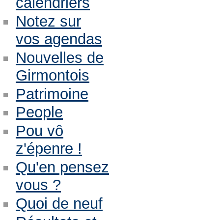
calendriers
Notez sur
vos agendas
Nouvelles de
Girmontois
Patrimoine
People
Pou vô
z'épenre !
Qu'en pensez
vous ?
Quoi de neuf