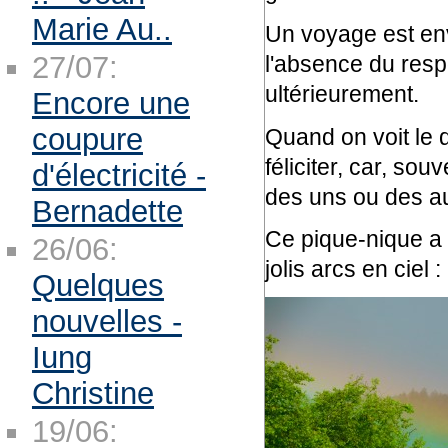
Marie Au..
Un voyage est env
27/07:
l'absence du resp
ultérieurement.
Encore une
coupure
Quand on voit le 
féliciter, car, so
d'électricité -
des uns ou des aut
Bernadette
Ce pique-nique a 
26/06:
jolis arcs en ciel :
Quelques
nouvelles -
Iung
Christine
19/06: