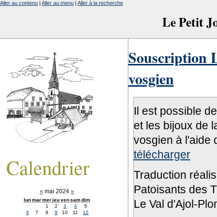
Aller au contenu
|
Aller au menu
|
Aller à la recherche
Le Petit 
Souscription L
vosgien
Il est possible d
et les bijoux de 
vosgien à l'aide 
télécharger
Calendrier
Traduction réali
Patoisants des Tr
«
mai 2024
»
lun
mar
mer
jeu
ven
sam
dim
Le Val d'Ajol-Pl
1
2
3
4
5
6
7
8
9
10
11
12