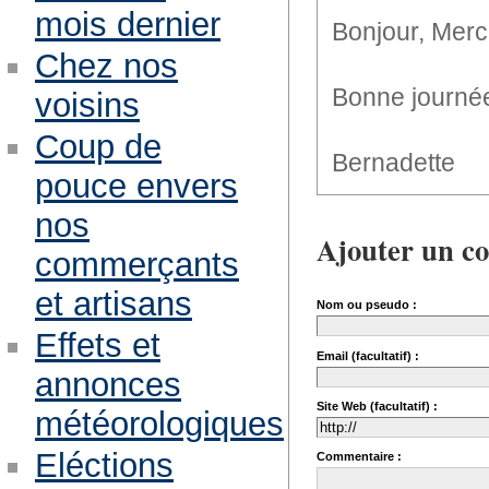
mois dernier
Bonjour, Merci
Chez nos
Bonne journé
voisins
Coup de
Bernadette
pouce envers
nos
Ajouter un c
commerçants
et artisans
Nom ou pseudo :
Effets et
Email (facultatif) :
annonces
Site Web (facultatif) :
météorologiques
Eléctions
Commentaire :