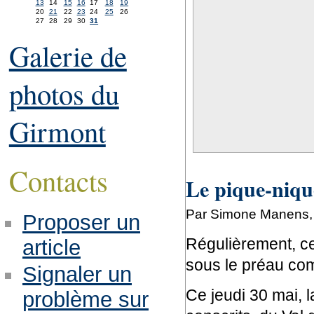
13
14
15
16
17
18
19
20
21
22
23
24
25
26
27
28
29
30
31
Galerie de
photos du
Girmont
Contacts
Le pique-nique
Par Simone Manens, 
Proposer un
Régulièrement, ce
article
sous le préau co
Signaler un
Ce jeudi 30 mai, 
problème sur