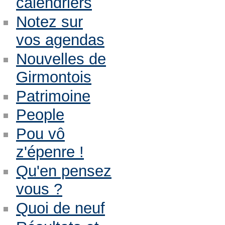
calendriers
Notez sur
vos agendas
Nouvelles de
Girmontois
Patrimoine
People
Pou vô
z'épenre !
Qu'en pensez
vous ?
Quoi de neuf