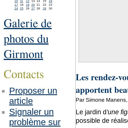
10
11
12
13
14
15
16
17
18
19
20
21
22
23
24
25
26
27
28
29
30
Galerie de
photos du
Girmont
Contacts
Les rendez-vou
apportent be
Proposer un
article
Par Simone Manens, 
Signaler un
Le jardin d
'une fi
possible de réalis
problème sur