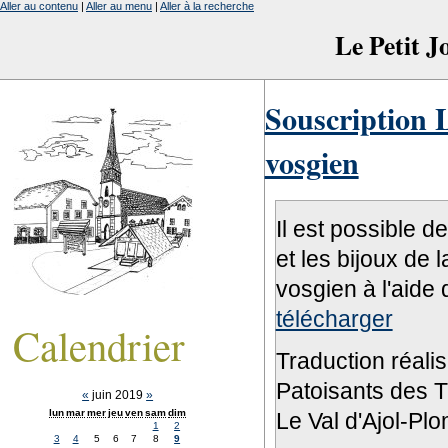
Aller au contenu
|
Aller au menu
|
Aller à la recherche
Le Petit 
Souscription L
vosgien
Il est possible d
et les bijoux de 
vosgien à l'aide 
télécharger
Calendrier
Traduction réali
Patoisants des Tr
«
juin 2019
»
lun
mar
mer
jeu
ven
sam
dim
Le Val d'Ajol-Pl
1
2
3
4
5
6
7
8
9