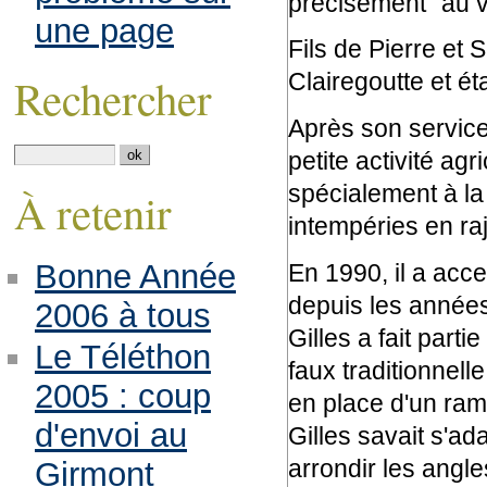
précisément "au vi
une page
Fils de Pierre et
Clairegoutte et éta
Rechercher
Après son service
petite activité agr
spécialement à la
À retenir
intempéries en raj
Bonne Année
En 1990, il a ac
depuis les années
2006 à tous
Gilles a fait part
Le Téléthon
faux traditionnell
2005 : coup
en place d'un ram
d'envoi au
Gilles savait s'ada
arrondir les angles
Girmont