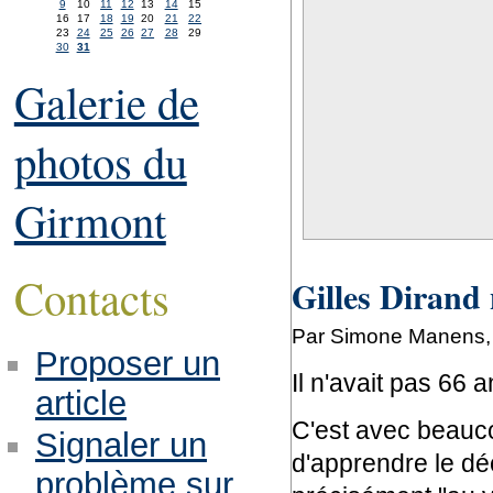
9
10
11
12
13
14
15
16
17
18
19
20
21
22
23
24
25
26
27
28
29
30
31
Galerie de
photos du
Girmont
Contacts
Gilles Dirand 
Par Simone Manens, 
Proposer un
Il n'avait pas 66 a
article
C'est avec beauco
Signaler un
d'apprendre le déc
problème sur