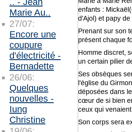
.. - Jean
Marié à Marie René
enfants : Mickaël
Marie Au..
d'Ajol) et papy de
27/07:
Prenant sur son te
Encore une
présent chaque fois
coupure
Homme discret, ser
d'électricité -
un certain pilier d
Bernadette
Ses obsèques sero
26/06:
l'église du Girmon
Quelques
déposées dans le 
nouvelles -
cœur de si bien en
Iung
ceux qui venaient 
Christine
Son corps sera ex
19/06: