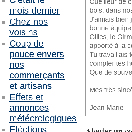
Cueilleur de 
mois dernier
bois, dans n
J'aimais bien 
Chez nos
bonne équipe
voisins
Gilles, le Gir
Coup de
apporté à la
pouce envers
Tu travaillais 
compter tes h
nos
Que de souven
commerçants
et artisans
Mes très sincè
Effets et
annonces
Jean Marie
météorologiques
Eléctions
Ajouter un c