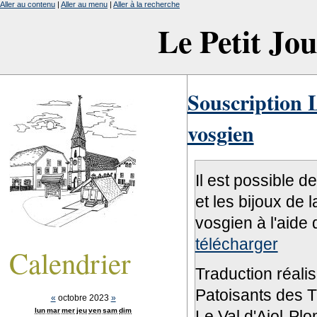
Aller au contenu
|
Aller au menu
|
Aller à la recherche
Le Petit Jo
Souscription L
vosgien
Il est possible d
et les bijoux de 
vosgien à l'aide 
télécharger
Calendrier
Traduction réali
Patoisants des Tr
«
octobre 2023
»
lun
mar
mer
jeu
ven
sam
dim
Le Val d'Ajol-Pl