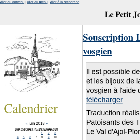
Aller au contenu
|
Aller au menu
|
Aller à la recherche
Le Petit 
Souscription L
vosgien
Il est possible d
et les bijoux de 
vosgien à l'aide 
télécharger
Calendrier
Traduction réali
Patoisants des Tr
«
juin 2018
»
lun
mar
mer
jeu
ven
sam
dim
Le Val d'Ajol-Pl
1
2
3
4
5
6
7
8
9
10