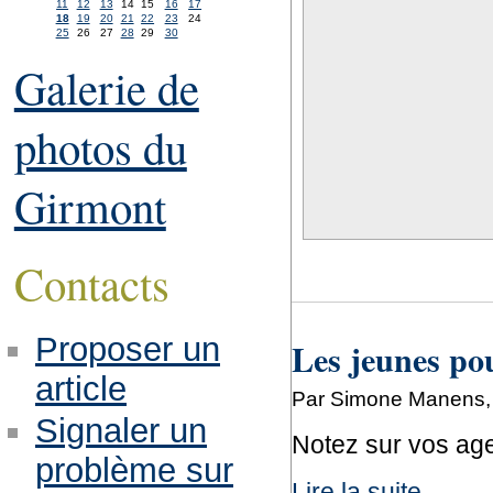
11
12
13
14
15
16
17
18
19
20
21
22
23
24
25
26
27
28
29
30
Galerie de
photos du
Girmont
Contacts
Proposer un
Les jeunes pou
article
Par Simone Manens, 
Signaler un
Notez sur vos agen
problème sur
Lire la suite