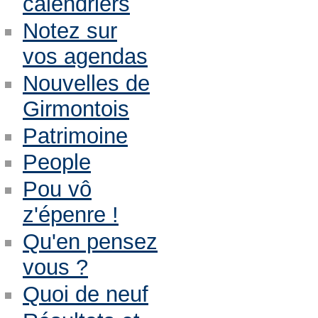
calendriers
Notez sur
vos agendas
Nouvelles de
Girmontois
Patrimoine
People
Pou vô
z'épenre !
Qu'en pensez
vous ?
Quoi de neuf